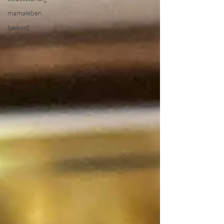
mamaleben
beikost