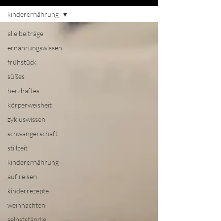
kinderernährung
alle beiträge
ernährungswissen
frühstück
süßes
herzhaftes
körperweisheit
zykluswissen
schwangerschaft
stillzeit
kinderernährung
auf reisen
kinderrezepte
weihnachten
selbstständig