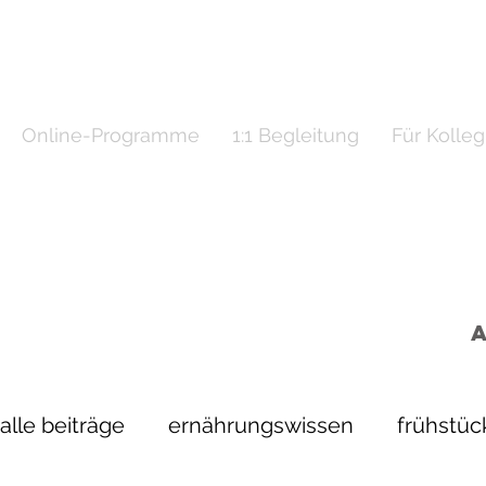
Online-Programme
1:1 Begleitung
Für Kolle
alle beiträge
ernährungswissen
frühstüc