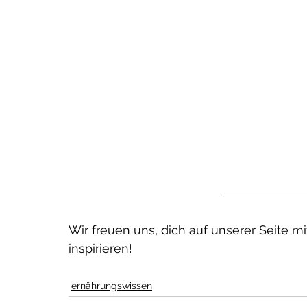
Trimester: Gelüste,
t & wichtige
ffe
Wir freuen uns, dich auf unserer Seite 
inspirieren!
ernährungswissen