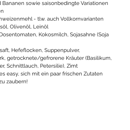
nd Bananen sowie saisonbedingte Variationen 
en
weizenmehl - tlw. auch Vollkornvarianten 
söl, Olivenöl, Leinöl
/Dosentomaten, Kokosmilch, Sojasahne (Soja 
cksaft, Hefeflocken, Suppenpulver, 
, getrocknete/gefrorene Kräuter (Basilikum, 
, Schnittlauch, Petersilie), Zimt
s easy, sich mit ein paar frischen Zutaten 
zu zaubern! 