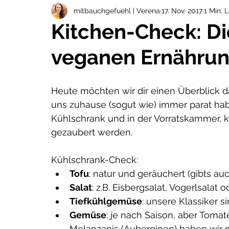
zykluswissen
schwangerschaft
stillz
mitbauchgefuehl | Verena
17. Nov. 2017
1 Min. 
Kitchen-Check: Di
veganen Ernähru
kinderrezepte
weihnachten
selbstst
Heute möchten wir dir einen Überblick d
uns zuhause (sogut wie) immer parat hab
Kühlschrank und in der Vorratskammer, 
gezaubert werden. 
Kühlschrank-Check:
Tofu
: natur und geräuchert (gibts a
Salat
: z.B. Eisbergsalat, Vogerlsalat 
Tiefkühlgemüse
: unsere Klassiker s
Gemüse
: je nach Saison, aber Tomat
Melanzanis (Auberginen) haben wir