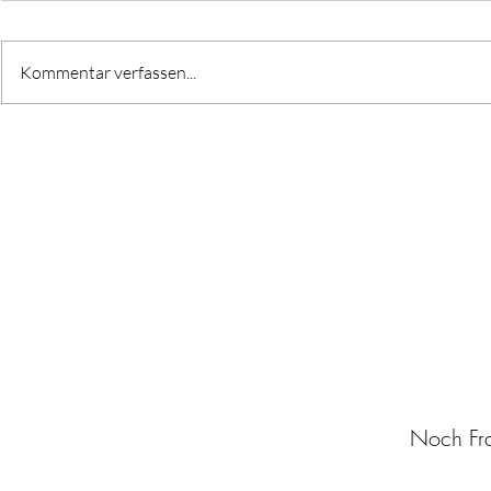
Kommentar verfassen...
Kleine Fettsäuren, große
Nährstoffm
Wirkung: Warum ich als
vegane Ern
Mama auf Omega-3 achte
Noch Fra