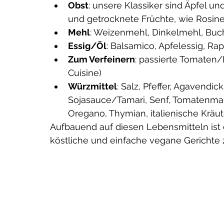
Obst
: unsere Klassiker sind Äpfel u
 dein Immunsystem
und getrocknete Früchte, wie Rosin
Mehl
: Weizenmehl, Dinkelmehl, Buch
Essig/Öl
: Balsamico, Apfelessig, Rap
Zum Verfeinern
: passierte Tomaten
Cuisine)
Würzmittel
: Salz, Pfeffer, Agavendi
Sojasauce/Tamari, Senf, Tomatenmark
Oregano, Thymian, italienische Kräuter
Aufbauend auf diesen Lebensmitteln ist e
köstliche und einfache vegane Gerichte 
 Ernährung - die
eldin der Menstruation