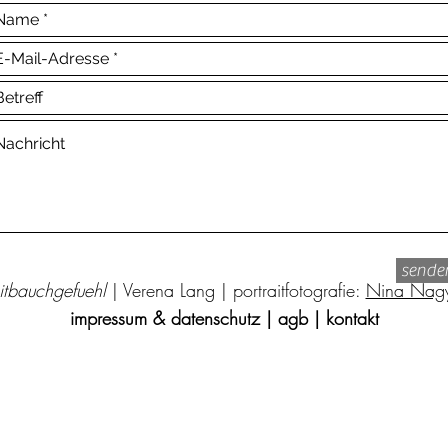
sende
itbauchgefuehl
|
Verena Lang |
portraitfotografie:
Nina Nag
impressum & datenschutz
|
agb
|
kontakt