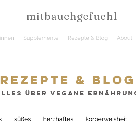
mitbauchgefuehl
ginnen
Supplemente
Rezepte & Blog
About
rezepte & blog
alles über vegane Ernährun
k
süßes
herzhaftes
körperweisheit