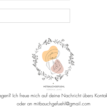
angel durch
Baby Led Weaning, aber
ährung?
bitte vegan!
gen? Ich freue mich auf deine Nachricht übers Kontak
oder an
mitbauchgefuehl@gmail.com