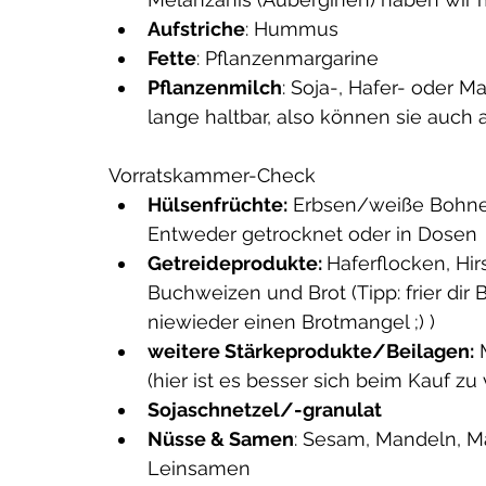
Aufstriche
: Hummus
Fette
: Pflanzenmargarine
Pflanzenmilch
: Soja-, Hafer- oder M
lange haltbar, also können sie auch 
Vorratskammer-Check
Hülsenfrüchte:
 Erbsen/weiße Bohn
hlene Beiträge
Entweder getrocknet oder in Dosen
Getreideprodukte: 
Haferflocken, Hi
Buchweizen und Brot (Tipp: frier dir 
niewieder einen Brotmangel ;) )
weitere Stärkeprodukte/Beilagen:
 
(hier ist es besser sich beim Kauf zu
Sojaschnetzel/-granulat
Nüsse & Samen
: Sesam, Mandeln, 
Leinsamen