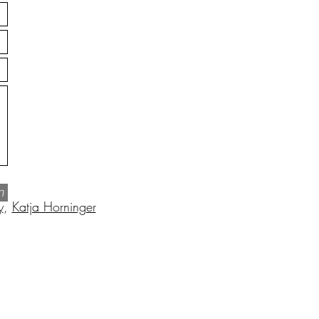
n
y
,
Katja Horninger