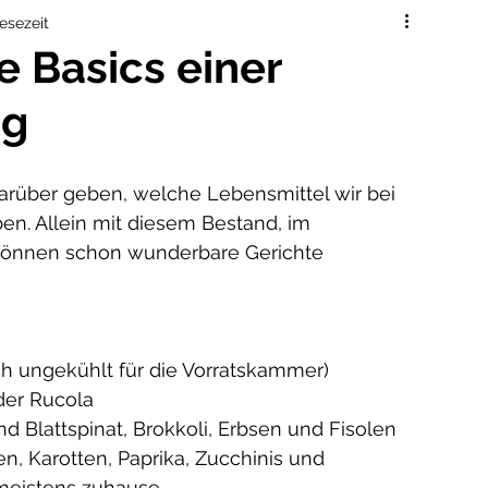
eit
kinderernährung
auf reisen
Lesezeit
e Basics einer
ng
ändig
mamaleben
beikost
arüber geben, welche Lebensmittel wir bei 
en. Allein mit diesem Bestand, im 
können schon wunderbare Gerichte 
uch ungekühlt für die Vorratskammer)
oder Rucola
ind Blattspinat, Brokkoli, Erbsen und Fisolen
en, Karotten, Paprika, Zucchinis und 
 meistens zuhause