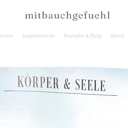
mitbauchgefuehl
ginnen
Supplemente
Rezepte & Blog
About