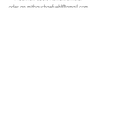
oder an
mitbauchgefuehl@gmail.com
senden