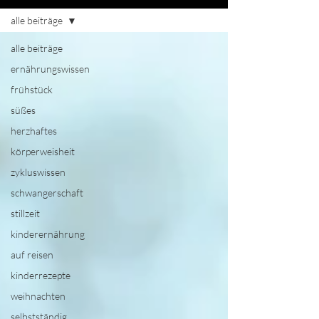
alle beiträge
alle beiträge
ernährungswissen
frühstück
süßes
herzhaftes
körperweisheit
zykluswissen
schwangerschaft
stillzeit
kinderernährung
auf reisen
kinderrezepte
weihnachten
selbstständig