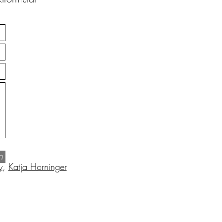
n
y
,
Katja Horninger