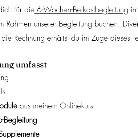
dich für die
6-Wochen-Beikostbegleitung
int
im Rahmen unserer Begleitung buchen. Dive
die Rechnung erhältst du im Zuge dieses Te
tung umfasst
ung
ls
odule
aus meinem Onlinekurs
-Begleitung
 Supplemente