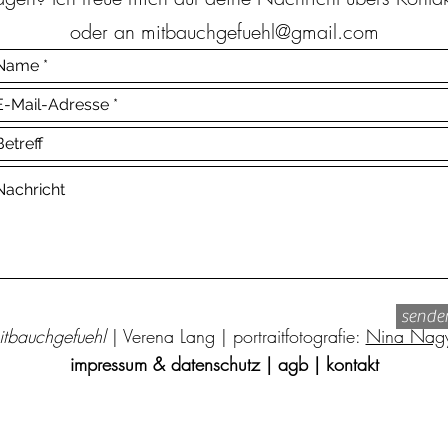
oder an
mitbauchgefuehl@gmail.com
sende
itbauchgefuehl
|
Verena Lang |
portraitfotografie:
Nina Nag
impressum & datenschutz
|
agb
|
kontakt