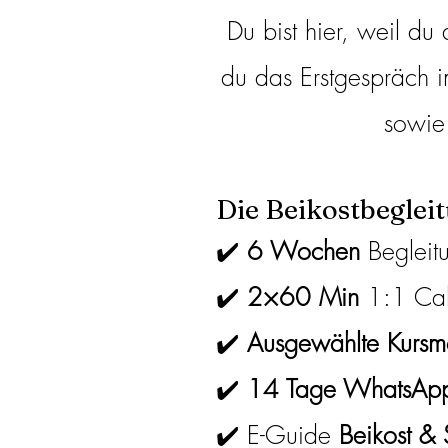
Du bist hier, weil du 
du das Erstgespräch 
sowie 
Die Beikostbeglei
6 Wochen
Begleit
✔️
✔️
2×60 Min
1:1 Cal
✔️
Ausgewählte Kursm
✔️
14 Tage WhatsApp
✔️ E-Guide
Beikost &