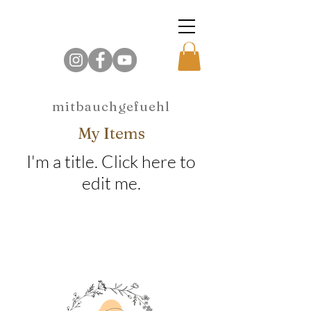
mitbauchgefuehl
My Items
I'm a title. ​Click here to
edit me.