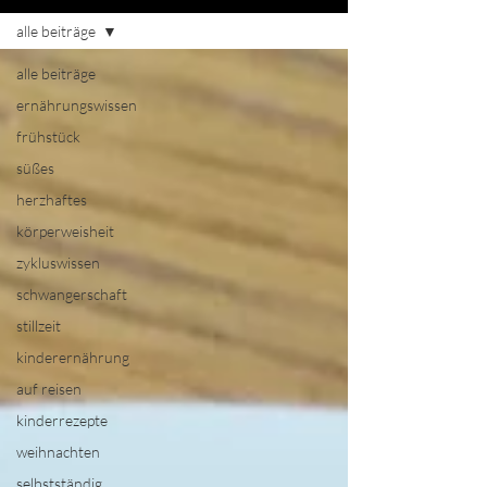
alle beiträge
alle beiträge
ernährungswissen
frühstück
süßes
herzhaftes
körperweisheit
zykluswissen
schwangerschaft
stillzeit
kinderernährung
auf reisen
kinderrezepte
weihnachten
selbstständig