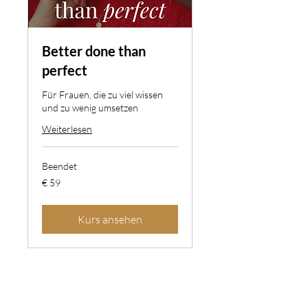
Better done than
perfect
Für Frauen, die zu viel wissen
und zu wenig umsetzen
Weiterlesen
Beendet
59
€ 59
Euro
Kurs ansehen