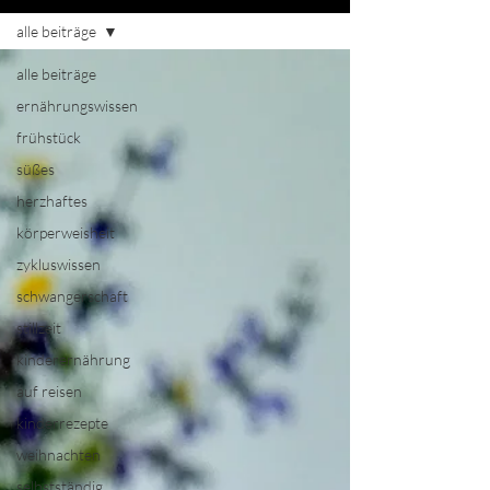
alle beiträge
alle beiträge
ernährungswissen
frühstück
süßes
herzhaftes
körperweisheit
zykluswissen
schwangerschaft
stillzeit
kinderernährung
auf reisen
kinderrezepte
weihnachten
selbstständig