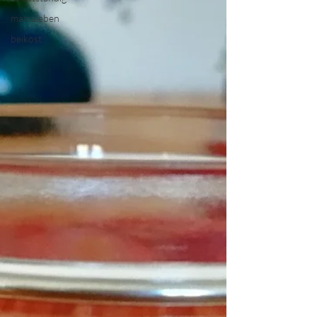
mamaleben
beikost