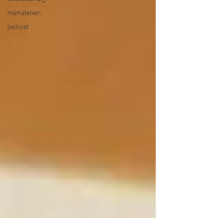
mamaleben
beikost