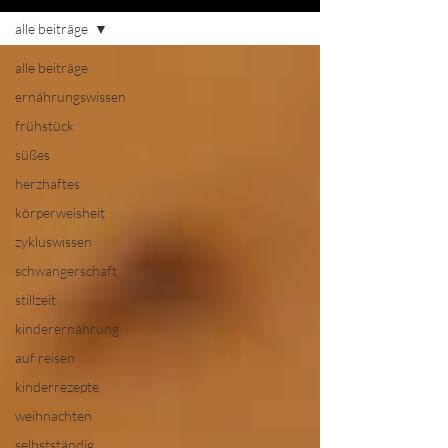
alle beiträge
alle beiträge
ernährungswissen
frühstück
süßes
herzhaftes
körperweisheit
zykluswissen
schwangerschaft
stillzeit
kinderernährung
auf reisen
kinderrezepte
weihnachten
selbstständig