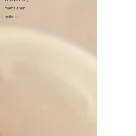
mamaleben
beikost