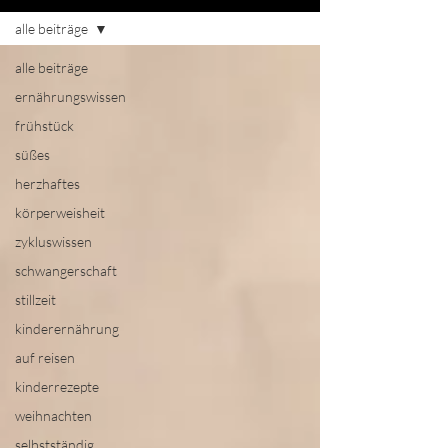
alle beiträge
alle beiträge
ernährungswissen
frühstück
süßes
herzhaftes
körperweisheit
zykluswissen
schwangerschaft
stillzeit
kinderernährung
auf reisen
kinderrezepte
weihnachten
selbstständig