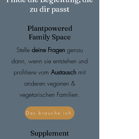
zu dir passt
Plantpowered
Family Space
Stelle
deine
Fragen
genau
dann, wenn sie entstehen und
profitiere vom
Austausch
mit
anderen veganen &
vegetarischen Familien.
Das brauche ich
Supplement