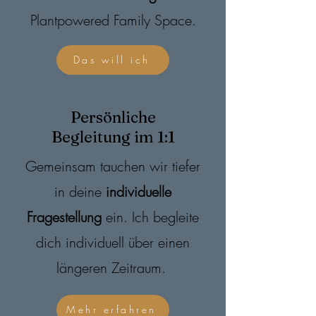
Plantpowered Family Space.
Das will ich
Persönliche
Begleitung im 1:1
Gemeinsam tauchen wir tiefer
in deine
individuelle
Fragestellung
ein. Ich begleite
dich individuell über einen
längeren Zeitraum.
Mehr erfahren