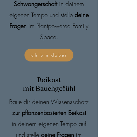
Schwangerschaft
in deinem
eigenen Tempo und stelle
deine
Fragen
im Plantpowered Family
Space.
ich bin dabei
Beikost
mit Bauchgefühl
Baue dir deinen Wissensschatz
zur pflanzenbasierten Beikost
in deinem eigenen Tempo auf
und stelle
deine Fragen
im