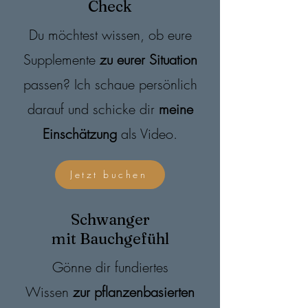
Check
Du möchtest wissen, ob eure
Supplemente
zu eurer Situation
passen? Ich schaue persönlich
darauf und schicke dir
meine
Einschätzung
als Video.
Jetzt buchen
Schwanger
mit Bauchgefühl
Gönne dir fundiertes
Wissen
zur pflanzenbasierten