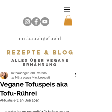
mitbauchgefuehl
rezepte & blog
alles über vegane
Ernährung
mitbauchgefuehl | Verena
31. März 2019
2 Min. Lesezeit
Vegane Tofuspeis aka
Tofu-Rührei
Aktualisiert:
29. Juli 2019
Heute ist es soweit: Wir teilen unser 