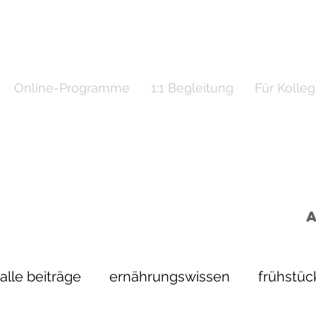
Online-Programme
1:1 Begleitung
Für Kolle
alle beiträge
ernährungswissen
frühstüc