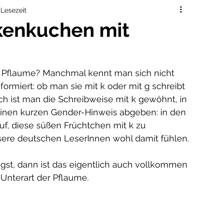
eit
kinderernährung
auf reisen
 Lesezeit
kenkuchen mit
ändig
mamaleben
beikost
Pflaume? Manchmal kennt man sich nicht 
formiert: ob man sie mit k oder mit g schreibt 
ch ist man die Schreibweise mit k gewöhnt, in 
 einen kurzen Gender-Hinweis abgeben: in den 
uf, diese süßen Früchtchen mit k zu 
sere deutschen LeserInnen wohl damit fühlen.
st, dann ist das eigentlich auch vollkommen 
Unterart der Pflaume. 