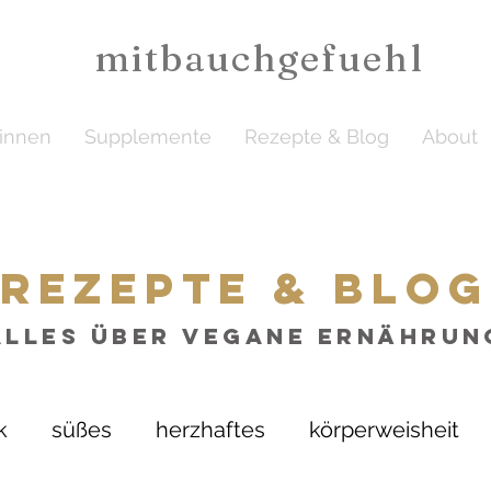
mitbauchgefuehl
ginnen
Supplemente
Rezepte & Blog
About
rezepte & blog
alles über vegane Ernährun
k
süßes
herzhaftes
körperweisheit