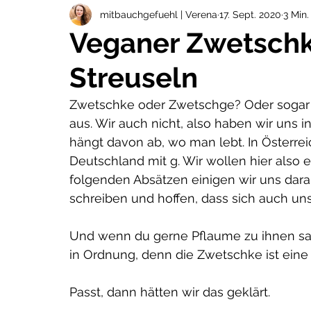
zykluswissen
schwangerschaft
stillz
mitbauchgefuehl | Verena
17. Sept. 2020
3 Min.
Veganer Zwetsch
Streuseln
kinderrezepte
weihnachten
selbstst
Zwetschke oder Zwetschge? Oder sogar 
aus. Wir auch nicht, also haben wir uns in
hängt davon ab, wo man lebt. In Österrei
Deutschland mit g. Wir wollen hier also
folgenden Absätzen einigen wir uns dara
schreiben und hoffen, dass sich auch un
Und wenn du gerne Pflaume zu ihnen sag
in Ordnung, denn die Zwetschke ist eine 
Passt, dann hätten wir das geklärt. 