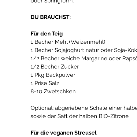
oder Springform.
DU BRAUCHST:
Für den Teig
1 Becher Mehl (Weizenmehl)
1 Becher Sojajoghurt natur oder Soja-Ko
1/2 Becher weiche Margarine oder Raps
1/2 Becher Zucker
Trimester: Gelüste,
1 Pkg Backpulver
t & wichtige
1 Prise Salz
ffe
8-10 Zwetschken
Optional: abgeriebene Schale einer halb
sowie der Saft der halben BIO-Zitrone 
Für die veganen Streusel