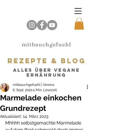
mitbauchgefuehl
rezepte & blog
alles über vegane
Ernährung
mitbauchgefuehl | Verena
6. Sept. 2022
4 Min. Lesezeit
Marmelade einkochen
Grundrezept
Aktualisiert:
14. März 2023
Mhhhh selbstgemachte Marmelade 
auf dem Brot schmeckt doch immer 